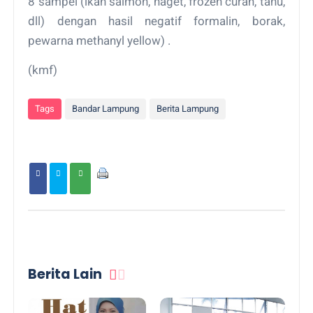
8 sampel (ikan salmon, naget, frozen curah, tahu,
dll) dengan hasil negatif formalin, borak,
pewarna methanyl yellow) .
(kmf)
Tags
Bandar Lampung
Berita Lampung
Berita Lain