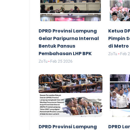
DPRD Provinsi Lampung
Ketua D
Gelar Paripurna Internal
Pimpin 
Bentuk Pansus
di Metro
Pembahasan LHP BPK
ZoTu
Feb 
ZoTu
Feb 25 2026
DPRD Provinsi Lampung
DPRD La