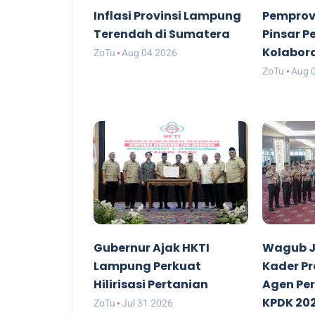
Inflasi Provinsi Lampung
Pemprov
Terendah di Sumatera
Pinsar P
Kolabor
ZoTu
Aug 04 2026
ZoTu
Aug 
Gubernur Ajak HKTI
Wagub J
Lampung Perkuat
Kader P
Hilirisasi Pertanian
Agen Pe
KPDK 20
ZoTu
Jul 31 2026