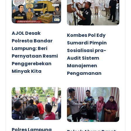
AJOL Desak
Kombes Pol Edy
Polresta Bandar
Sumardi Pimpin
Lampung: Beri
Sosialisasi pra-
Pernyataan Resmi
Audit Sistem
Penggerebekan
Manajemen
Minyak Kita
Pengamanan
Obvitnas
Polres Lampung