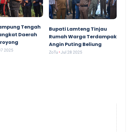
Lampung Tengah
Bupati Lamteng Tinjau
rangkat Daerah
Rumah Warga Terdampak
royong
Angin Puting Beliung
07 2025
ZoTu
Jul 28 2025