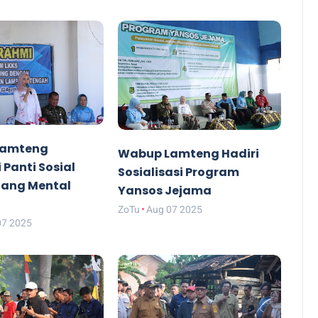
Lamteng
Wabup Lamteng Hadiri
 Panti Sosial
Sosialisasi Program
ang Mental
Yansos Jejama
ZoTu
Aug 07 2025
07 2025