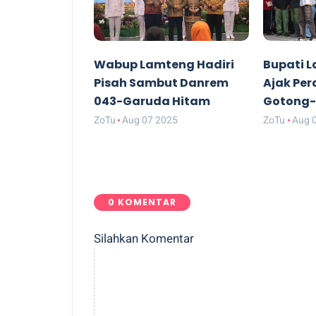
Wabup Lamteng Hadiri
Bupati 
Pisah Sambut Danrem
Ajak Pe
043-Garuda Hitam
Gotong-
ZoTu
Aug 07 2025
ZoTu
Aug 
0 KOMENTAR
Silahkan Komentar