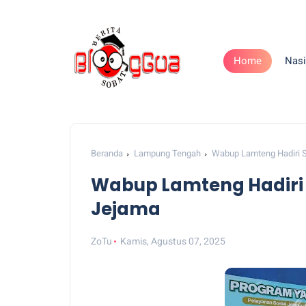
Home
Nasi
Beranda
Lampung Tengah
Wabup Lamteng Hadiri S
Wabup Lamteng Hadiri 
Jejama
ZoTu
Kamis, Agustus 07, 2025