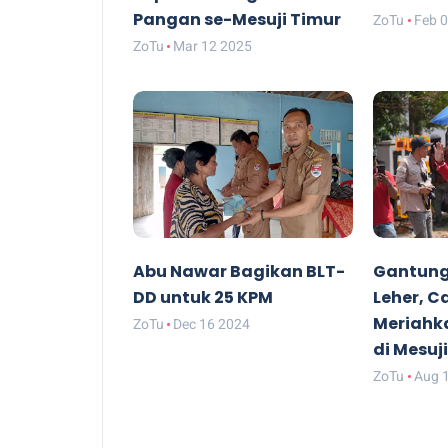
Pangan se-Mesuji Timur
ZoTu
Feb 
ZoTu
Mar 12 2025
Abu Nawar Bagikan BLT-
Gantung 
DD untuk 25 KPM
Leher, 
Meriahk
ZoTu
Dec 16 2024
di Mesuj
ZoTu
Aug 