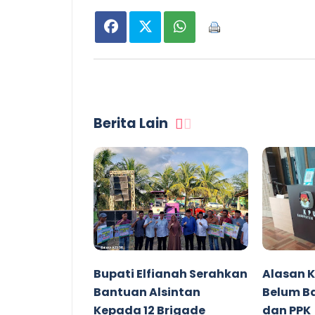
Berita Lain
Bupati Elfianah Serahkan
Alasan K
Bantuan Alsintan
Belum B
Kepada 12 Brigade
dan PPK