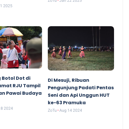
ZoTu
Jan 22 2025
01 2025
Botol Dot di
Di Mesuji, Ribuan
Camat RJU Tampil
Pengunjung Padati Pentas
an Pawai Budaya
Seni dan Api Unggun HUT
i
ke-63 Pramuka
18 2024
ZoTu
Aug 14 2024