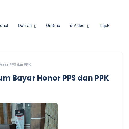
onal
Daerah
OmGua
s-Video
Tajuk
Honor PPS dan PPK
lum Bayar Honor PPS dan PPK