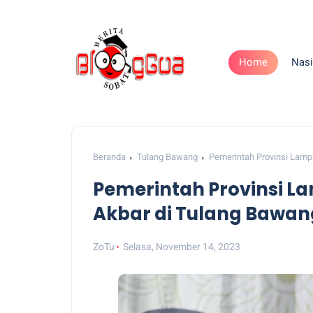
Home
Nasi
Beranda
Tulang Bawang
Pemerintah Provinsi Lamp
Pemerintah Provinsi L
Akbar di Tulang Bawan
ZoTu
Selasa, November 14, 2023