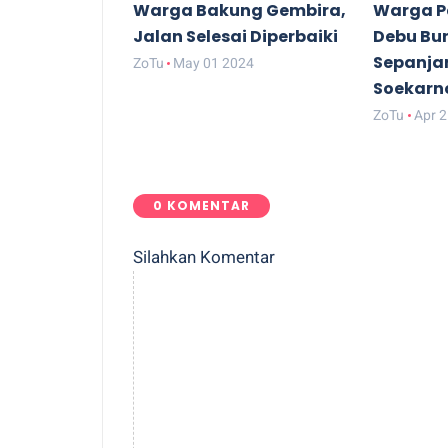
Warga Bakung Gembira,
Warga P
Jalan Selesai Diperbaiki
Debu Bun
Sepanja
ZoTu
May 01 2024
Soekarn
ZoTu
Apr 
0 KOMENTAR
Silahkan Komentar