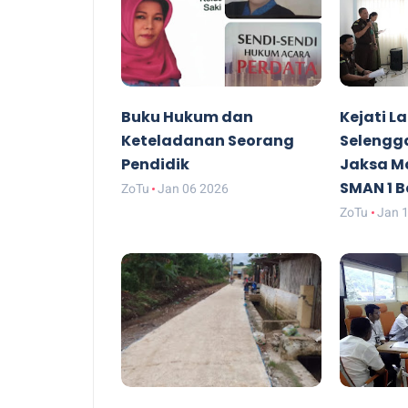
Buku Hukum dan
Kejati 
Keteladanan Seorang
Selengg
Pendidik
Jaksa Ma
SMAN 1 
ZoTu
Jan 06 2026
ZoTu
Jan 