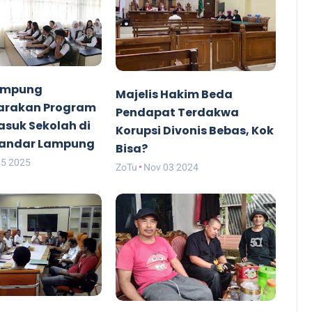
Lampung
Majelis Hakim Beda
arakan Program
Pendapat Terdakwa
suk Sekolah di
Korupsi Divonis Bebas, Kok
Bandar Lampung
Bisa?
15 2025
ZoTu
Nov 03 2024