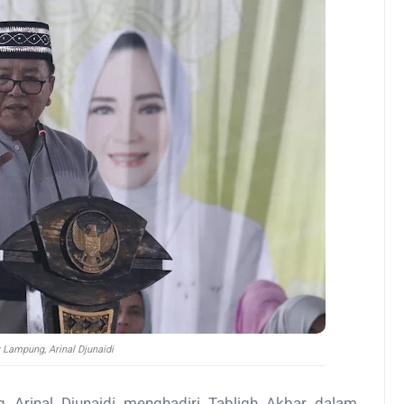
 Lampung, Arinal Djunaidi
Arinal Djunaidi menghadiri Tabligh Akbar dalam