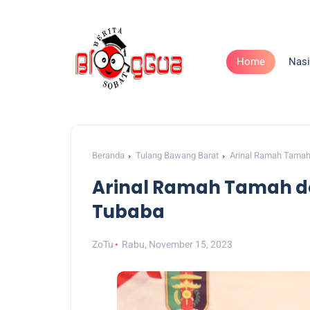
Home
Nasi
Beranda
Tulang Bawang Barat
Arinal Ramah Tamah
Arinal Ramah Tamah d
Tubaba
ZoTu
Rabu, November 15, 2023