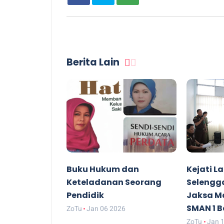
Berita Lain
Buku Hukum dan
Kejati 
Keteladanan Seorang
Selengg
Pendidik
Jaksa Ma
SMAN 1 
ZoTu
Jan 06 2026
ZoTu
Jan 