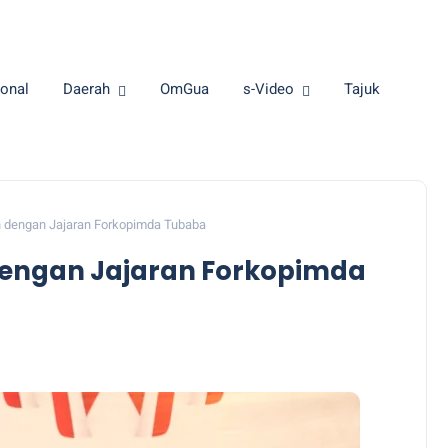
onal
Daerah
OmGua
s-Video
Tajuk
 dengan Jajaran Forkopimda Tubaba
engan Jajaran Forkopimda