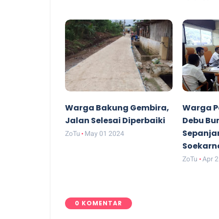
Warga Bakung Gembira,
Warga P
Jalan Selesai Diperbaiki
Debu Bun
Sepanja
ZoTu
May 01 2024
Soekarn
ZoTu
Apr 
0 KOMENTAR