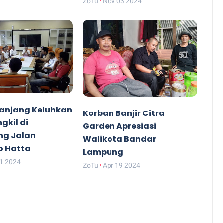
ZoTu
Nov 03 2024
anjang Keluhkan
Korban Banjir Citra
gkil di
Garden Apresiasi
ng Jalan
Walikota Bandar
o Hatta
Lampung
21 2024
ZoTu
Apr 19 2024