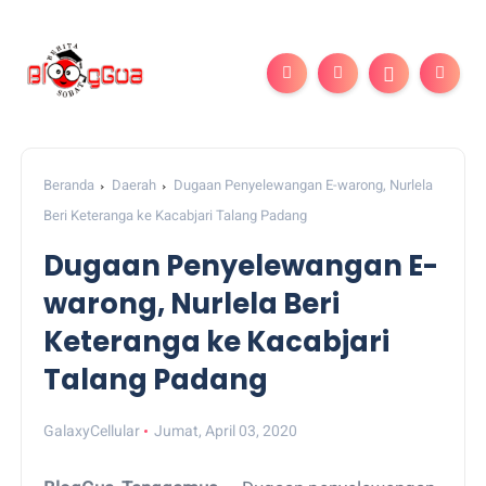
Beranda
Daerah
Dugaan Penyelewangan E-warong, Nurlela
Beri Keteranga ke Kacabjari Talang Padang
Dugaan Penyelewangan E-
warong, Nurlela Beri
Keteranga ke Kacabjari
Talang Padang
GalaxyCellular
Jumat, April 03, 2020