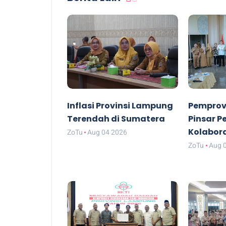
Inflasi Provinsi Lampung
Pemprov
Terendah di Sumatera
Pinsar P
Kolabor
ZoTu
Aug 04 2026
ZoTu
Aug 