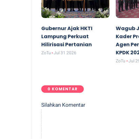
Gubernur Ajak HKTI
Wagub J
Lampung Perkuat
Kader P
Hilirisasi Pertanian
Agen Pe
KPDK 20
ZoTu
Jul 31 2026
ZoTu
Jul 2
0 KOMENTAR
Silahkan Komentar