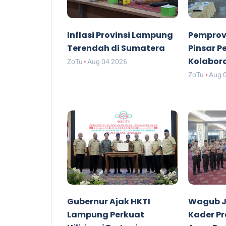
Inflasi Provinsi Lampung
Pemprov
Terendah di Sumatera
Pinsar P
Kolabor
ZoTu
Aug 04 2026
ZoTu
Aug 
Gubernur Ajak HKTI
Wagub J
Lampung Perkuat
Kader P