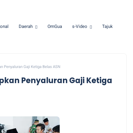
onal
Daerah
OmGua
s-Video
Tajuk
n Penyaluran Gaji Ketiga Belas ASN
kan Penyaluran Gaji Ketiga