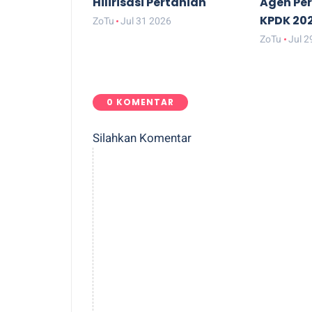
Hilirisasi Pertanian
Agen Pe
KPDK 20
ZoTu
Jul 31 2026
ZoTu
Jul 2
0 KOMENTAR
Silahkan Komentar