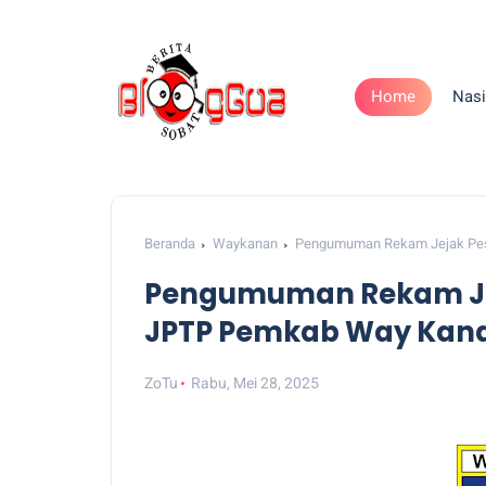
Home
Nasi
Beranda
Waykanan
Pengumuman Rekam Jejak Pes
Pengumuman Rekam Jej
JPTP Pemkab Way Kan
ZoTu
Rabu, Mei 28, 2025