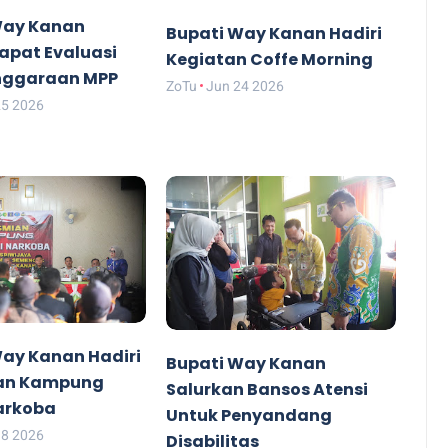
Way Kanan
Bupati Way Kanan Hadiri
apat Evaluasi
Kegiatan Coffe Morning
nggaraan MPP
ZoTu
Jun 24 2026
25 2026
Way Kanan Hadiri
Bupati Way Kanan
an Kampung
Salurkan Bansos Atensi
arkoba
Untuk Penyandang
18 2026
Disabilitas