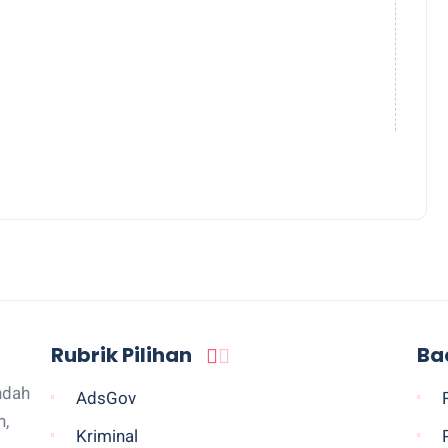
Rubrik Pilihan
Ba
ndah
AdsGov
n,
Kriminal