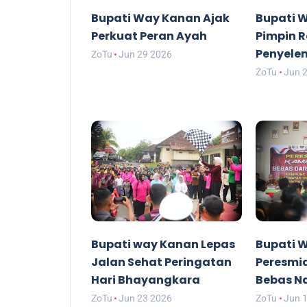
Bupati Way Kanan Ajak
Bupati 
Perkuat Peran Ayah
Pimpin R
Penyele
ZoTu
Jun 29 2026
ZoTu
Jun 
Bupati way Kanan Lepas
Bupati 
Jalan Sehat Peringatan
Peresmi
Hari Bhayangkara
Bebas N
ZoTu
Jun 23 2026
ZoTu
Jun 