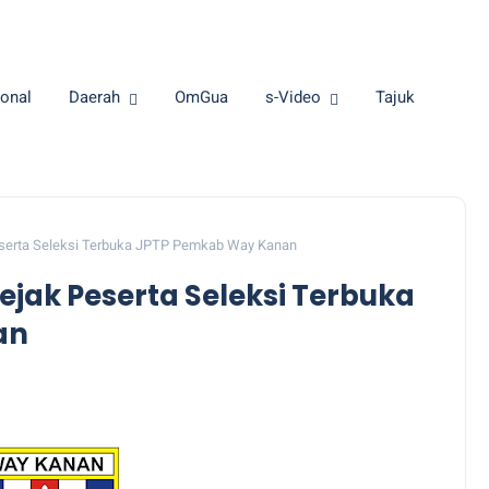
onal
Daerah
OmGua
s-Video
Tajuk
erta Seleksi Terbuka JPTP Pemkab Way Kanan
ak Peserta Seleksi Terbuka
an