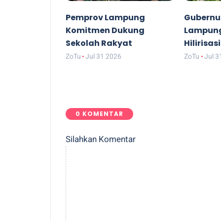
Pemprov Lampung
Gubernur
Komitmen Dukung
Lampung
Sekolah Rakyat
Hilirisas
ZoTu
Jul 31 2026
ZoTu
Jul 3
0 KOMENTAR
Silahkan Komentar