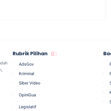
Rubrik Pilihan
Ba
ndah
AdsGov
n,
Kriminal
Siber Video
OpiniGua
Legislatif