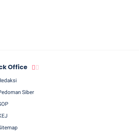
ck Office
Redaksi
Pedoman Siber
SOP
KEJ
Sitemap