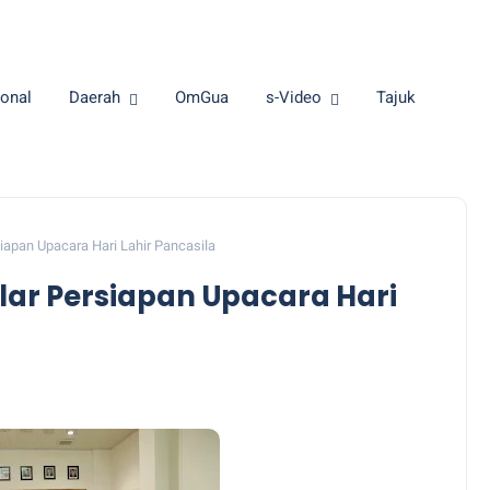
onal
Daerah
OmGua
s-Video
Tajuk
apan Upacara Hari Lahir Pancasila
ar Persiapan Upacara Hari