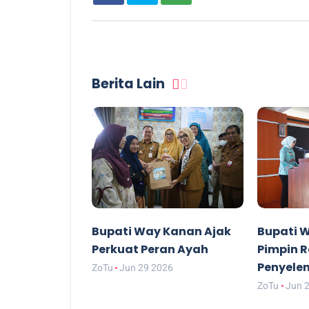
Berita Lain
Bupati Way Kanan Ajak
Bupati 
Perkuat Peran Ayah
Pimpin R
Penyele
ZoTu
Jun 29 2026
ZoTu
Jun 