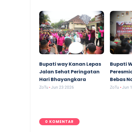
Bupati way Kanan Lepas
Bupati 
Jalan Sehat Peringatan
Peresmi
Hari Bhayangkara
Bebas N
ZoTu
Jun 23 2026
ZoTu
Jun 
0 KOMENTAR