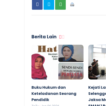
Berita Lain
Buku Hukum dan
Kejati 
Keteladanan Seorang
Selengg
Pendidik
Jaksa Ma
SMAN 1 
ZoTu
Jan 06 2026