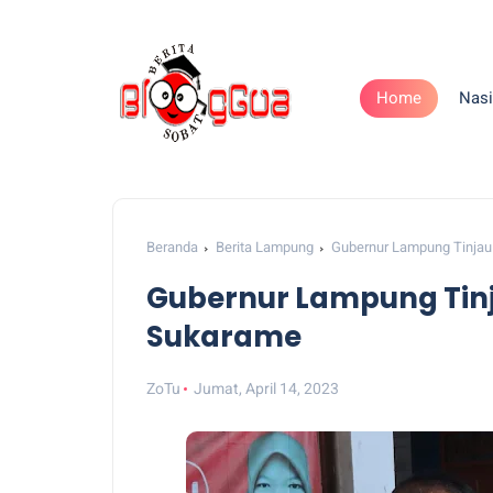
Home
Nasi
Beranda
Berita Lampung
Gubernur Lampung Tinjau
Gubernur Lampung Tinj
Sukarame
ZoTu
Jumat, April 14, 2023