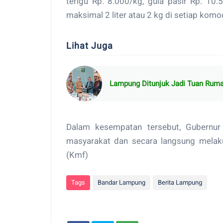
terigu Rp. 8.000/kg, gula pasir Rp. 10
maksimal 2 liter atau 2 kg di setiap komod
Lihat Juga
Lampung Ditunjuk Jadi Tuan Ruma
Dalam kesempatan tersebut, Gubernur 
masyarakat dan secara langsung melaku
(Kmf)
Tags
Bandar Lampung
Berita Lampung