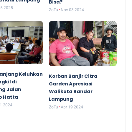
Bisa?
15 2025
ZoTu
Nov 03 2024
anjang Keluhkan
Korban Banjir Citra
gkil di
Garden Apresiasi
ng Jalan
Walikota Bandar
o Hatta
Lampung
21 2024
ZoTu
Apr 19 2024