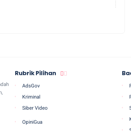
Rubrik Pilihan
Ba
ndah
AdsGov
n,
Kriminal
Siber Video
OpiniGua