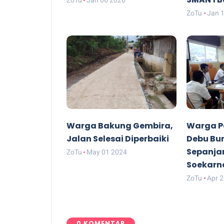
ZoTu
Jan 
Warga Bakung Gembira,
Warga P
Jalan Selesai Diperbaiki
Debu Bun
Sepanja
ZoTu
May 01 2024
Soekarn
ZoTu
Apr 
0 KOMENTAR