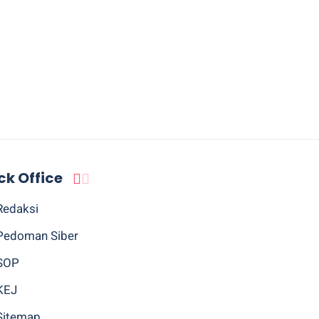
ck Office
Redaksi
Pedoman Siber
SOP
KEJ
Sitemap