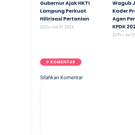
Gubernur Ajak HKTI
Wagub J
Lampung Perkuat
Kader P
Hilirisasi Pertanian
Agen Pe
KPDK 20
ZoTu
Jul 31 2026
ZoTu
Jul 2
0 KOMENTAR
Silahkan Komentar