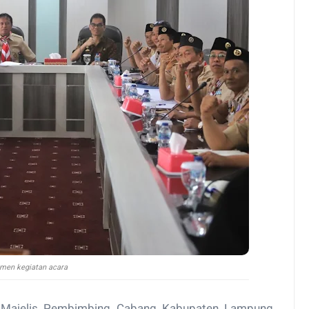
men kegiatan acara
Majelis Pembimbing Cabang Kabupaten Lampung