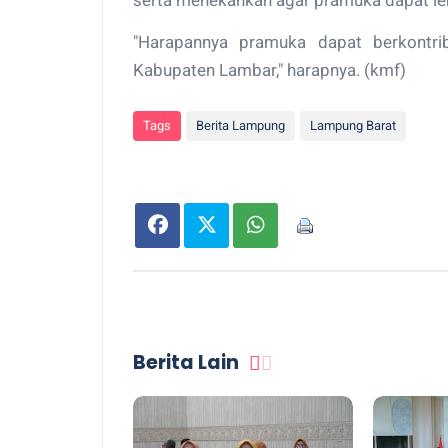
serta menekankan agar pramuka dapat le
"Harapannya pramuka dapat berkontri
Kabupaten Lambar," harapnya. (kmf)
Tags
Berita Lampung
Lampung Barat
Berita Lain