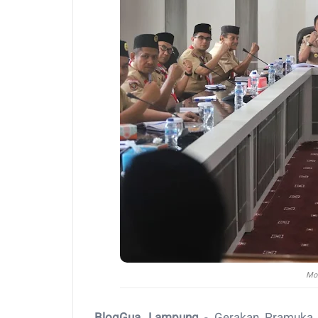
Mo
BlogGua, Lampung
- Gerakan Pramuka 