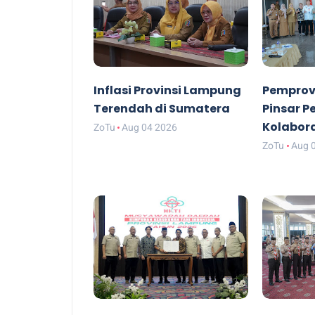
Inflasi Provinsi Lampung
Pemprov
Terendah di Sumatera
Pinsar P
Kolabor
ZoTu
Aug 04 2026
ZoTu
Aug 