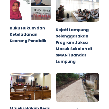
Buku Hukum dan
Kejati Lampung
Keteladanan
Selenggarakan
Seorang Pendidik
Program Jaksa
Masuk Sekolah di
SMAN 1 Bandar
Lampung
Majelis Hakim Beda