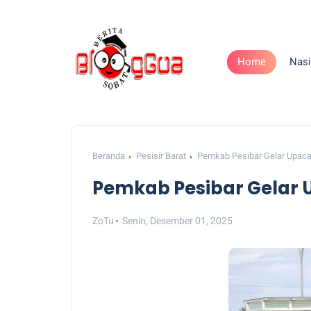
Home
Nasi
Beranda
Pesisir Barat
Pemkab Pesibar Gelar Upaca
Pemkab Pesibar Gelar 
ZoTu
Senin, Desember 01, 2025