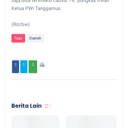
saja bisa terinfeksi caovid 19," pungkas Irwan
Ketua PWI Tanggamus.
(Riz/bw)
Tags
Daerah
Berita Lain