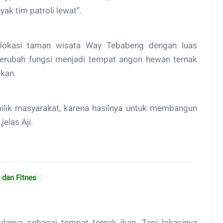
ak tim patroli lewat”.
dilokasi taman wisata Way Tebabeng dengan luas
i berubah fungsi menjadi tempat angon hewan ternak
ikan.
ilik masyarakat, karena hasilnya untuk membangun
elas Aji.
dan Fitnes
ulanya sebagai tempat ternak ikan. Tapi lokasinya