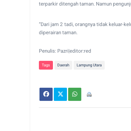
terparkir ditengah taman. Namun pengunj
“Dari jam 2 tadi, orangnya tidak keluar-
diperairan taman.
Penulis: Pazri|editor:red
Tags
Daerah
Lampung Utara