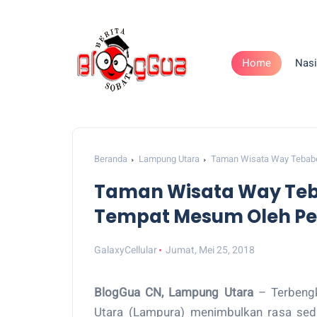
Home
Nasi
Beranda
Lampung Utara
Taman Wisata Way Tebabe
Taman Wisata Way Teb
Tempat Mesum Oleh P
GalaxyCellular
Jumat, Mei 25, 2018
BlogGua CN, Lampung Utara
– Terbengk
Utara (Lampura) menimbulkan rasa sedi