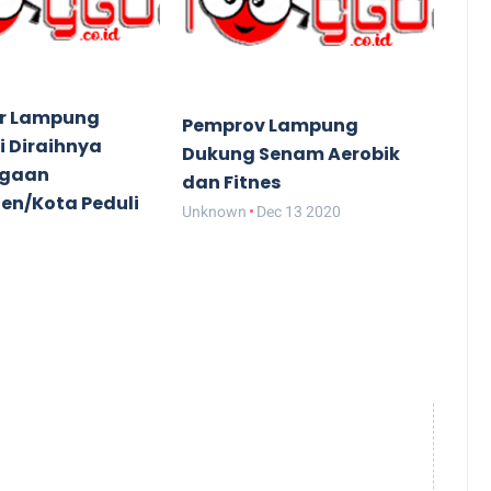
r Lampung
Pemprov Lampung
i Diraihnya
Dukung Senam Aerobik
rgaan
dan Fitnes
en/Kota Peduli
Unknown
Dec 13 2020
Dec 14 2020