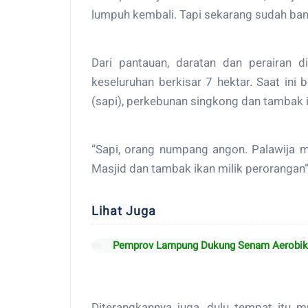
lumpuh kembali. Tapi sekarang sudah bany
Dari pantauan, daratan dan perairan 
keseluruhan berkisar 7 hektar. Saat in
(sapi), perkebunan singkong dan tambak 
“Sapi, orang numpang angon. Palawija m
Masjid dan tambak ikan milik perorangan”,j
Lihat Juga
Pemprov Lampung Dukung Senam Aerobik 
Diterangkannya juga, dulu tempat itu m