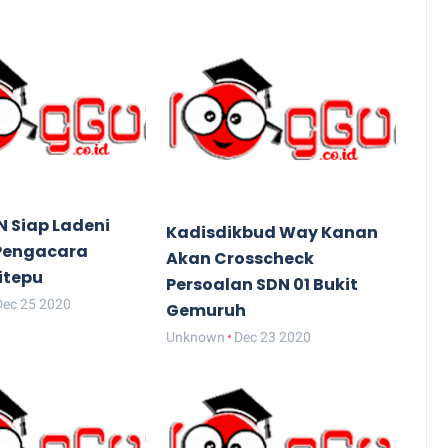
N Siap Ladeni
Kadisdikbud Way Kanan
Pengacara
Akan Crosscheck
itepu
Persoalan SDN 01 Bukit
Dec 25 2020
Gemuruh
Unknown
Dec 23 2020