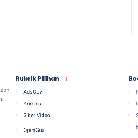
Rubrik Pilihan
Ba
ndah
AdsGov
n,
Kriminal
Siber Video
OpiniGua