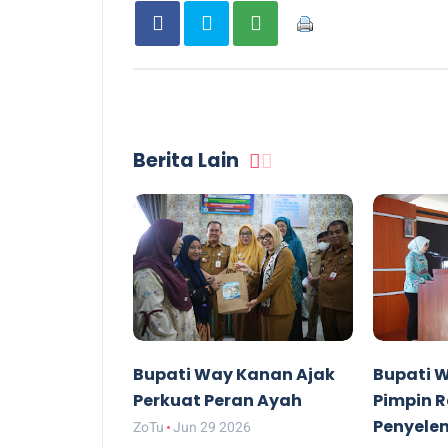
Berita Lain
Bupati Way Kanan Ajak
Bupati 
Perkuat Peran Ayah
Pimpin R
Penyele
ZoTu
Jun 29 2026