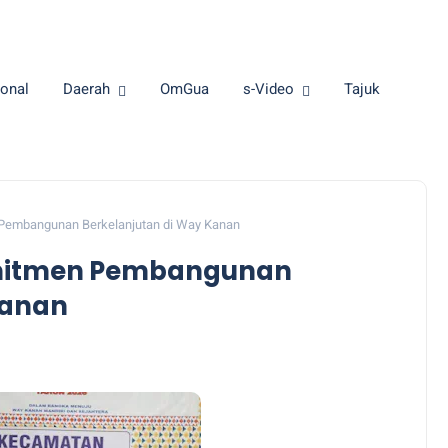
onal
Daerah
OmGua
s-Video
Tajuk
 Pembangunan Berkelanjutan di Way Kanan
omitmen Pembangunan
Kanan