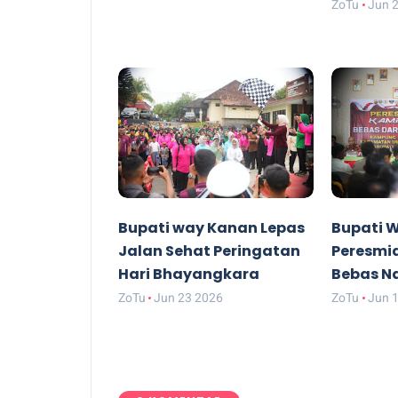
ZoTu
Jun 
Bupati way Kanan Lepas
Bupati 
Jalan Sehat Peringatan
Peresmi
Hari Bhayangkara
Bebas N
ZoTu
Jun 23 2026
ZoTu
Jun 