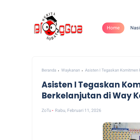
Home
Nasi
Beranda
Waykanan
Asisten I Tegaskan Komitmen
Asisten I Tegaskan K
Berkelanjutan di Way 
ZoTu
Rabu, Februari 11, 2026