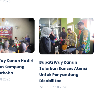
25 2026
Way Kanan Hadiri
Bupati Way Kanan
an Kampung
Salurkan Bansos Atensi
arkoba
Untuk Penyandang
18 2026
Disabilitas
ZoTu
Jun 18 2026