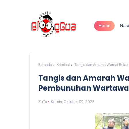
Home
Nasi
Beranda
Kriminal
Tangis dan Amarah Warnai Reko
Tangis dan Amarah War
Pembunuhan Wartawa
ZoTu
Kamis, Oktober 09, 2025