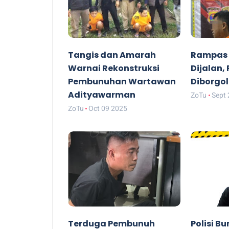
Tangis dan Amarah
Rampas 
Warnai Rekonstruksi
Dijalan,
Pembunuhan Wartawan
Diborgol 
Adityawarman
ZoTu
Sept 
ZoTu
Oct 09 2025
Terduga Pembunuh
Polisi B