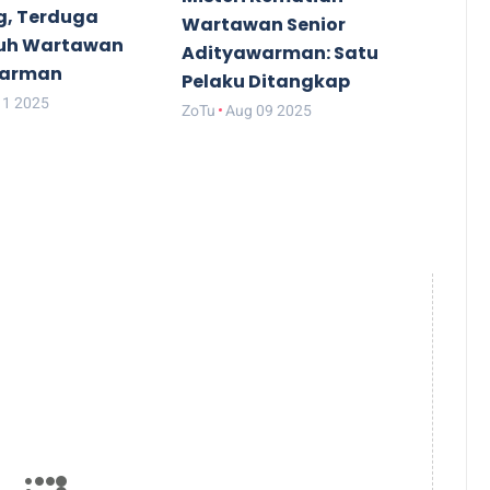
, Terduga
Wartawan Senior
uh Wartawan
Adityawarman: Satu
warman
Pelaku Ditangkap
11 2025
ZoTu
Aug 09 2025