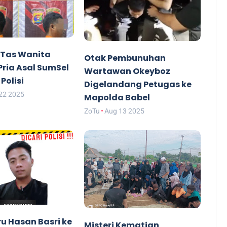
Tas Wanita
Otak Pembunuhan
 Pria Asal SumSel
Wartawan Okeyboz
Polisi
Digelandang Petugas ke
22 2025
Mapolda Babel
ZoTu
Aug 13 2025
uru Hasan Basri ke
Misteri Kematian