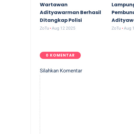
Wartawan
Lampung
Adityawarman Berhasil
Pembun
Ditangkap Polisi
Aditya
ZoTu
Aug 12 2025
ZoTu
Aug 
0 KOMENTAR
Silahkan Komentar