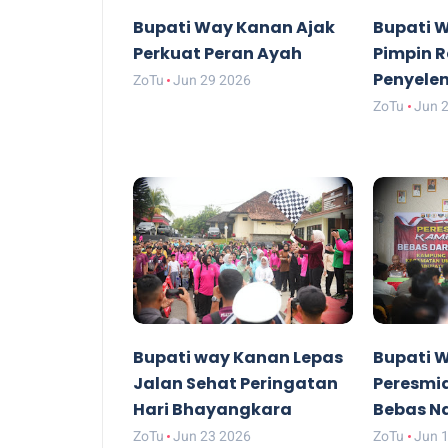
Bupati Way Kanan Ajak
Bupati 
Perkuat Peran Ayah
Pimpin R
Penyele
ZoTu
Jun 29 2026
ZoTu
Jun 
Bupati way Kanan Lepas
Bupati 
Jalan Sehat Peringatan
Peresmi
Hari Bhayangkara
Bebas N
ZoTu
Jun 23 2026
ZoTu
Jun 