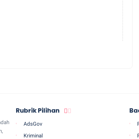
Rubrik Pilihan
Ba
ndah
AdsGov
n,
Kriminal