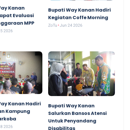
Way Kanan
Bupati Way Kanan Hadiri
apat Evaluasi
Kegiatan Coffe Morning
nggaraan MPP
ZoTu
Jun 24 2026
25 2026
Way Kanan Hadiri
Bupati Way Kanan
an Kampung
Salurkan Bansos Atensi
arkoba
Untuk Penyandang
18 2026
Disabilitas