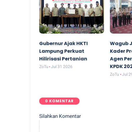
Gubernur Ajak HKTI
Wagub J
Lampung Perkuat
Kader P
Hilirisasi Pertanian
Agen Pe
KPDK 20
ZoTu
Jul 31 2026
ZoTu
Jul 2
0 KOMENTAR
Silahkan Komentar