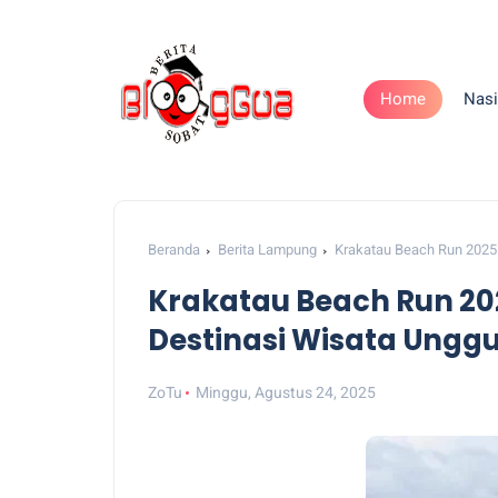
Home
Nasi
Beranda
Berita Lampung
Krakatau Beach Run 2025
Krakatau Beach Run 20
Destinasi Wisata Ungg
ZoTu
Minggu, Agustus 24, 2025