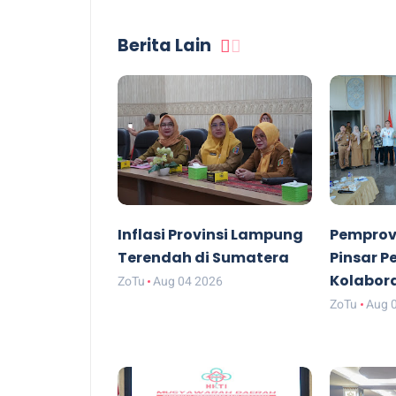
Berita Lain
Inflasi Provinsi Lampung
Pemprov
Terendah di Sumatera
Pinsar P
Kolabor
ZoTu
Aug 04 2026
ZoTu
Aug 