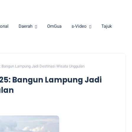
onal
Daerah
OmGua
s-Video
Tajuk
: Bangun Lampung Jadi Destinasi Wisata Unggulan
25: Bangun Lampung Jadi
ulan