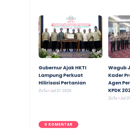
Gubernur Ajak HKTI
Wagub J
Lampung Perkuat
Kader P
Hilirisasi Pertanian
Agen Pe
KPDK 20
ZoTu
Jul 31 2026
ZoTu
Jul 2
0 KOMENTAR