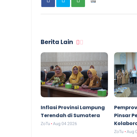
Berita Lain
Inflasi Provinsi Lampung
Pemprov
Terendah di Sumatera
Pinsar P
Kolabor
ZoTu
Aug 04 2026
ZoTu
Aug 