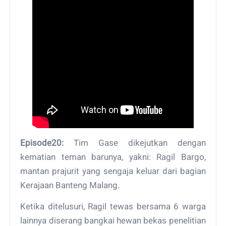
Episode20:
Tim Gase dikejutkan dengan
kematian teman barunya, yakni: Ragil Bargo,
mantan prajurit yang sengaja keluar dari bagian
Kerajaan Banteng Malang.
Ketika ditelusuri, Ragil tewas bersama 6 warga
lainnya diserang bangkai hewan bekas penelitian