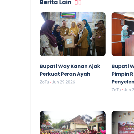
Berita Lain
Bupati Way Kanan Ajak
Bupati 
Perkuat Peran Ayah
Pimpin R
Penyele
ZoTu
Jun 29 2026
ZoTu
Jun 