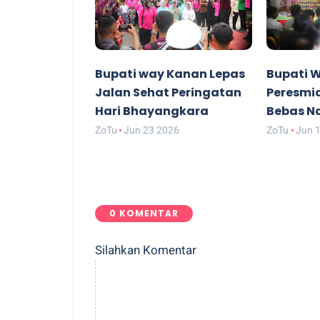
Bupati way Kanan Lepas
Bupati 
Jalan Sehat Peringatan
Peresmi
Hari Bhayangkara
Bebas N
ZoTu
Jun 23 2026
ZoTu
Jun 
0 KOMENTAR
Silahkan Komentar