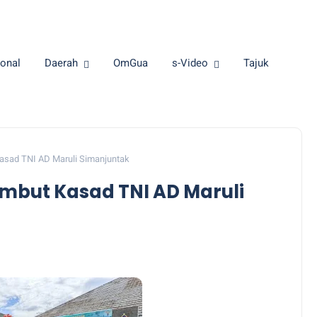
onal
Daerah
OmGua
s-Video
Tajuk
asad TNI AD Maruli Simanjuntak
mbut Kasad TNI AD Maruli