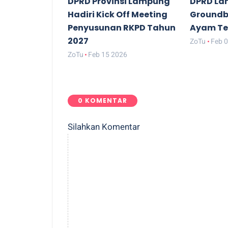
DPRD Provinsi Lampung
DPRD La
Hadiri Kick Off Meeting
Groundbr
Penyusunan RKPD Tahun
Ayam Te
2027
ZoTu
Feb 
ZoTu
Feb 15 2026
0 KOMENTAR
Silahkan Komentar