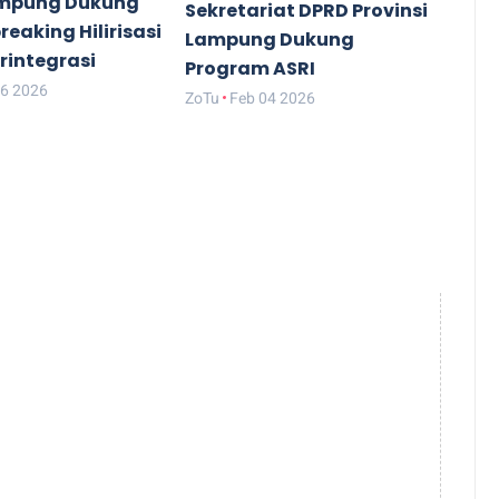
mpung Dukung
Sekretariat DPRD Provinsi
eaking Hilirisasi
Lampung Dukung
rintegrasi
Program ASRI
06 2026
ZoTu
Feb 04 2026