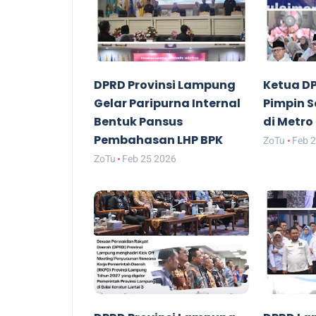
DPRD Provinsi Lampung
Ketua D
Gelar Paripurna Internal
Pimpin 
Bentuk Pansus
di Metro
Pembahasan LHP BPK
ZoTu
Feb 
ZoTu
Feb 25 2026