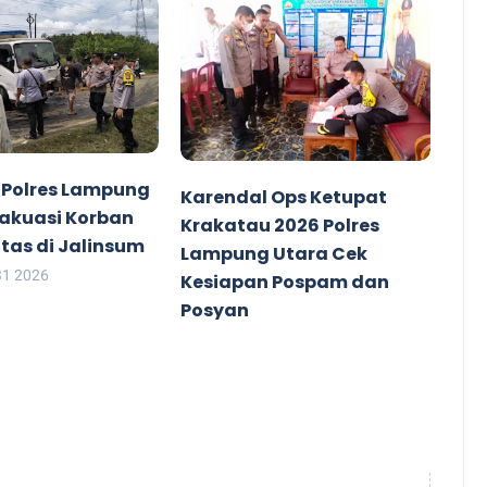
 Polres Lampung
Karendal Ops Ketupat
vakuasi Korban
Krakatau 2026 Polres
tas di Jalinsum
Lampung Utara Cek
31 2026
Kesiapan Pospam dan
Posyan
ZoTu
Mar 14 2026