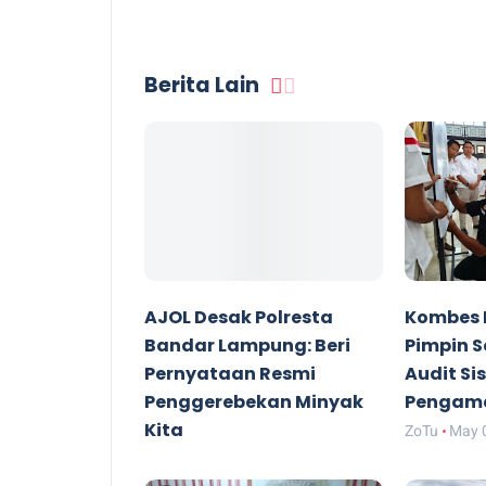
Berita Lain
AJOL Desak Polresta
Kombes 
Bandar Lampung: Beri
Pimpin S
Pernyataan Resmi
Audit S
Penggerebekan Minyak
Pengama
Kita
ZoTu
May 
ZoTu
May 26 2026