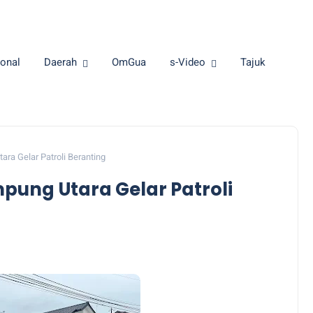
onal
Daerah
OmGua
s-Video
Tajuk
ra Gelar Patroli Beranting
pung Utara Gelar Patroli