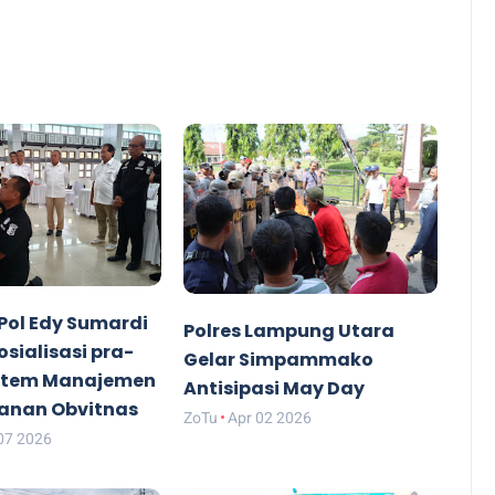
Pol Edy Sumardi
Polres Lampung Utara
osialisasi pra-
Gelar Simpammako
istem Manajemen
Antisipasi May Day
nan Obvitnas
ZoTu
Apr 02 2026
07 2026