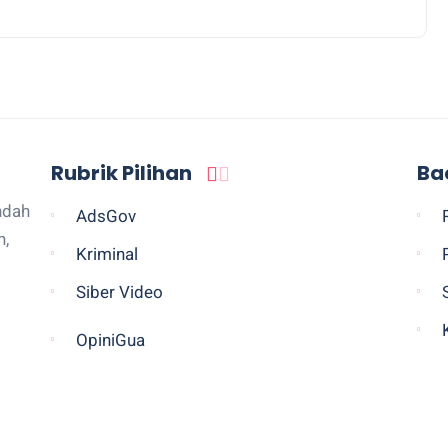
Rubrik Pilihan
Ba
ndah
AdsGov
n,
Kriminal
Siber Video
OpiniGua
Legislatif