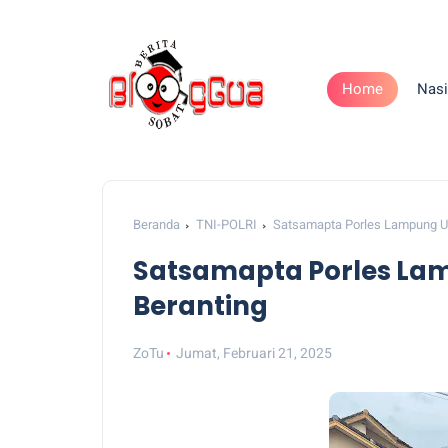
Home
Nasi
Beranda
TNI-POLRI
Satsamapta Porles Lampung Uta
Satsamapta Porles Lam
Beranting
ZoTu
Jumat, Februari 21, 2025