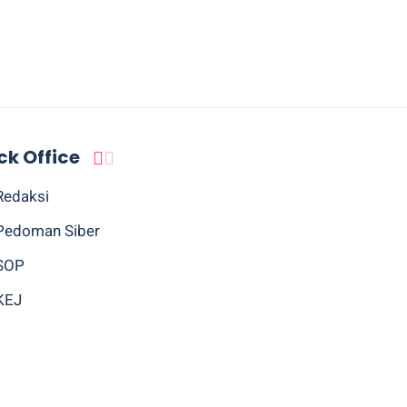
ck Office
Redaksi
Pedoman Siber
SOP
KEJ
Sitemap