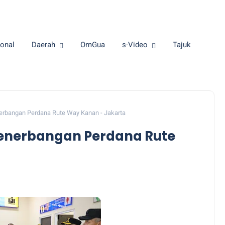
onal
Daerah
OmGua
s-Video
Tajuk
rbangan Perdana Rute Way Kanan - Jakarta
enerbangan Perdana Rute