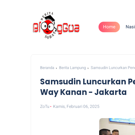
Home
Nasi
Beranda
Berita Lampung
Samsudin Luncurkan Pene
Samsudin Luncurkan P
Way Kanan - Jakarta
ZoTu
Kamis, Februari 06, 2025