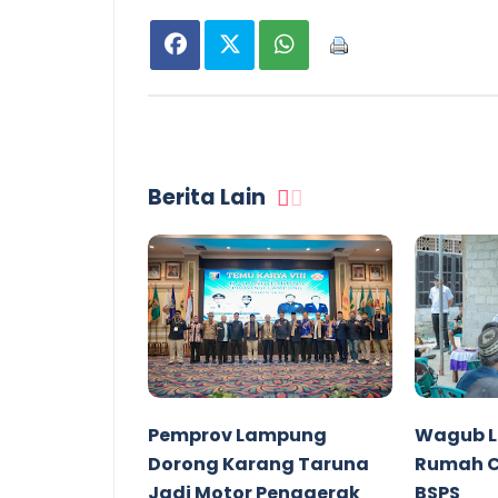
Berita Lain
Pemprov Lampung
Wagub L
Dorong Karang Taruna
Rumah C
Jadi Motor Penggerak
BSPS