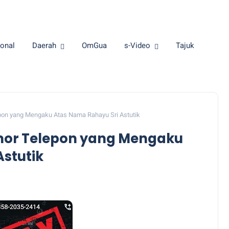
onal
Daerah
OmGua
s-Video
Tajuk
epon yang Mengaku Atas Nama Rahayu Sri Astutik
mor Telepon yang Mengaku
stutik