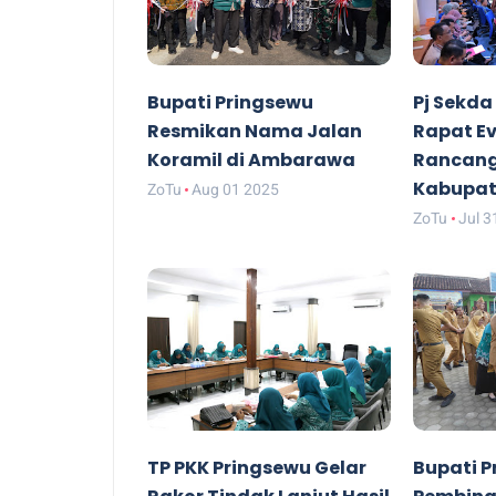
Bupati Pringsewu
Pj Sekda
Resmikan Nama Jalan
Rapat Ev
Koramil di Ambarawa
Rancang
Kabupat
ZoTu
Aug 01 2025
ZoTu
Jul 3
TP PKK Pringsewu Gelar
Bupati P