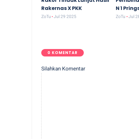
Rakor Tindak Lanjut Hasil
Pembina
Rakernas X PKK
N 1 Prin
ZoTu
Jul 29 2025
ZoTu
Jul 2
0 KOMENTAR
Silahkan Komentar