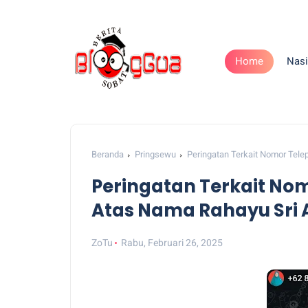
Home
Nasi
Beranda
Pringsewu
Peringatan Terkait Nomor Tel
Peringatan Terkait No
Atas Nama Rahayu Sri A
ZoTu
Rabu, Februari 26, 2025