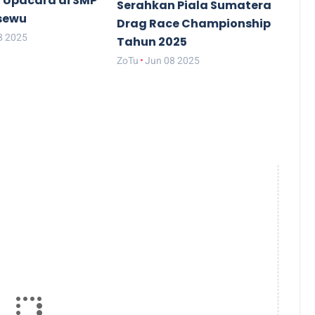
 Upacara di SMP
Serahkan Piala Sumatera
gsewu
Drag Race Championship
8 2025
Tahun 2025
ZoTu
Jun 08 2025