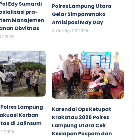
Pol Edy Sumardi
Polres Lampung Utara
osialisasi pra-
Gelar Simpammako
istem Manajemen
Antisipasi May Day
nan Obvitnas
ZoTu
Apr 02 2026
07 2026
 Polres Lampung
Karendal Ops Ketupat
vakuasi Korban
Krakatau 2026 Polres
tas di Jalinsum
Lampung Utara Cek
31 2026
Kesiapan Pospam dan