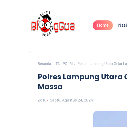
Home
Nasi
Beranda
TNI-POLRI
Polres Lampung Utara Gelar L
Polres Lampung Utara 
Massa
ZoTu
Sabtu, Agustus 24, 2024