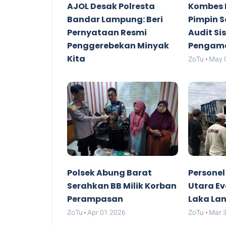
AJOL Desak Polresta
Kombes 
Bandar Lampung: Beri
Pimpin S
Pernyataan Resmi
Audit S
Penggerebekan Minyak
Pengama
Kita
ZoTu
May 
ZoTu
May 26 2026
Polsek Abung Barat
Personel
Serahkan BB Milik Korban
Utara E
Perampasan
Laka Lan
ZoTu
Apr 01 2026
ZoTu
Mar 