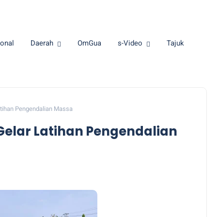
onal
Daerah
OmGua
s-Video
Tajuk
atihan Pengendalian Massa
Gelar Latihan Pengendalian