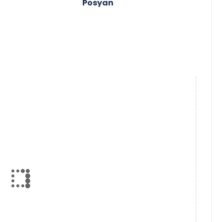
Posyan
ZoTu
Mar 14 2026