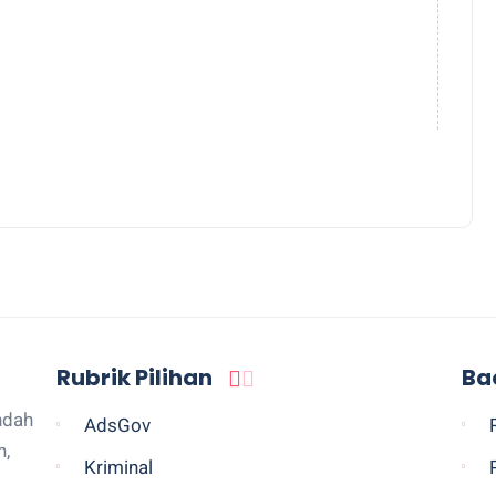
Rubrik Pilihan
Ba
ndah
AdsGov
n,
Kriminal