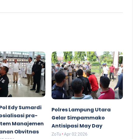
Pol Edy Sumardi
Polres Lampung Utara
osialisasi pra-
Gelar Simpammako
istem Manajemen
Antisipasi May Day
nan Obvitnas
ZoTu
Apr 02 2026