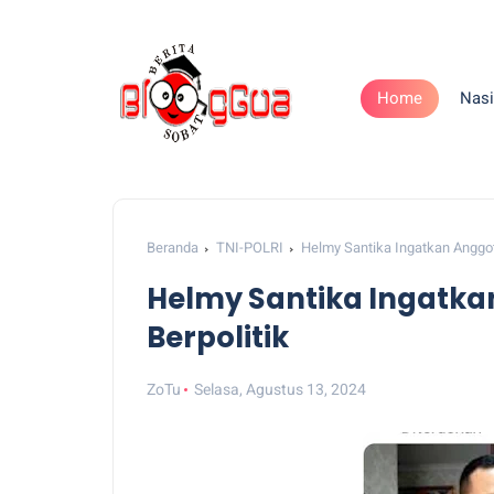
Home
Nasi
Beranda
TNI-POLRI
Helmy Santika Ingatkan Anggot
Helmy Santika Ingatka
Berpolitik
ZoTu
Selasa, Agustus 13, 2024