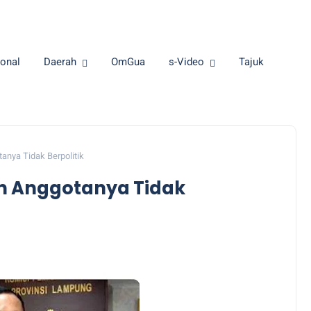
onal
Daerah
OmGua
s-Video
Tajuk
anya Tidak Berpolitik
n Anggotanya Tidak