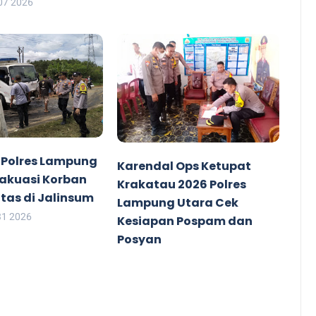
07 2026
 Polres Lampung
Karendal Ops Ketupat
vakuasi Korban
Krakatau 2026 Polres
tas di Jalinsum
Lampung Utara Cek
31 2026
Kesiapan Pospam dan
Posyan
ZoTu
Mar 14 2026