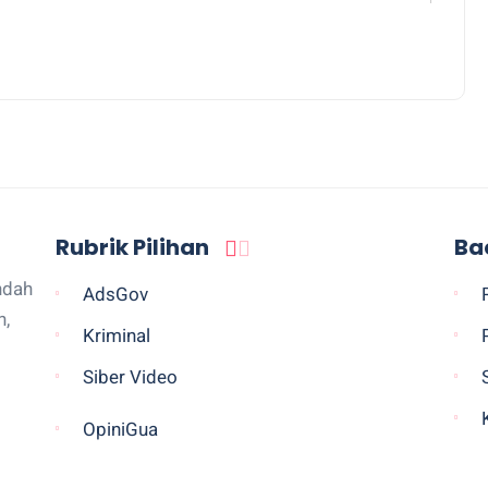
Rubrik Pilihan
Ba
ndah
AdsGov
n,
Kriminal
Siber Video
OpiniGua
Legislatif