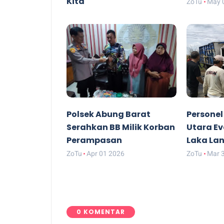
Kita
ZoTu
May 
ZoTu
May 26 2026
Polsek Abung Barat
Personel
Serahkan BB Milik Korban
Utara E
Perampasan
Laka Lan
ZoTu
Apr 01 2026
ZoTu
Mar 
0 KOMENTAR