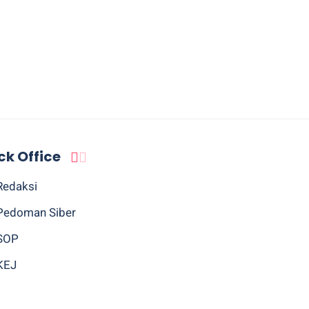
ck Office
Redaksi
Pedoman Siber
SOP
KEJ
Sitemap