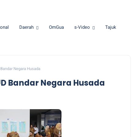
onal
Daerah
OmGua
s-Video
Tajuk
 Bandar Negara Husada
UD Bandar Negara Husada