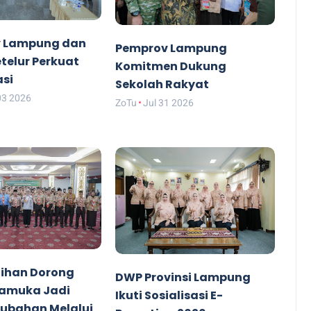
 Lampung dan
Pemprov Lampung
etelur Perkuat
Komitmen Dukung
asi
Sekolah Rakyat
03 2026
ZoTu
Jul 31 2026
ihan Dorong
DWP Provinsi Lampung
ramuka Jadi
Ikuti Sosialisasi E-
rubahan Melalui