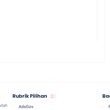
Rubrik Pilihan
Ba
ndah
AdsGov