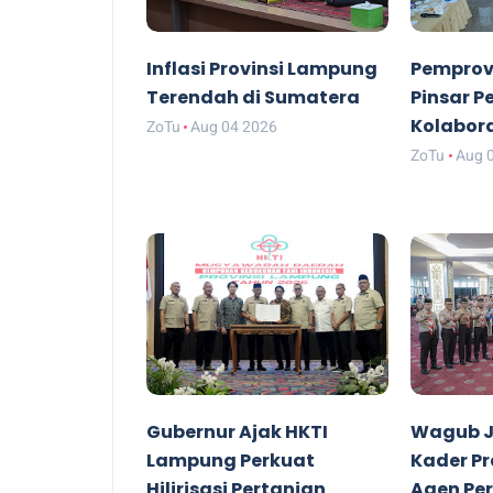
Inflasi Provinsi Lampung
Pemprov
Terendah di Sumatera
Pinsar P
Kolabor
ZoTu
Aug 04 2026
ZoTu
Aug 
Gubernur Ajak HKTI
Wagub J
Lampung Perkuat
Kader P
Hilirisasi Pertanian
Agen Pe