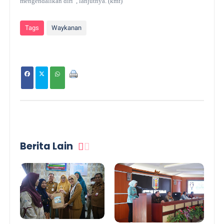
mengendalikan diri”, lanjutnya.
(kmf)
Tags
Waykanan
Berita Lain