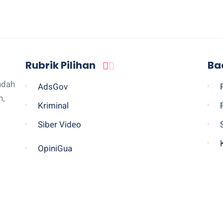
Rubrik Pilihan
Ba
ndah
AdsGov
n,
Kriminal
Siber Video
OpiniGua
Legislatif