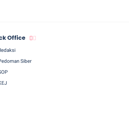
ck Office
Redaksi
Pedoman Siber
SOP
KEJ
Sitemap
BACK TO TOP