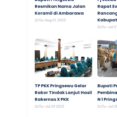
Resmikan Nama Jalan
Rapat Ev
Koramil di Ambarawa
Rancang
Kabupat
ZoTu
Aug 01 2025
ZoTu
Jul 3
TP PKK Pringsewu Gelar
Bupati P
Rakor Tindak Lanjut Hasil
Pembina
Rakernas X PKK
N 1 Prin
ZoTu
Jul 29 2025
ZoTu
Jul 2