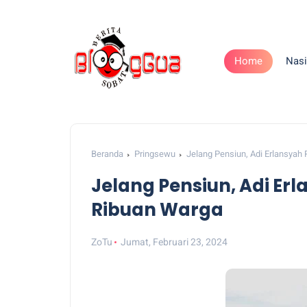
Home
Nasi
Beranda
Pringsewu
Jelang Pensiun, Adi Erlansyah
Jelang Pensiun, Adi Er
Ribuan Warga
ZoTu
Jumat, Februari 23, 2024