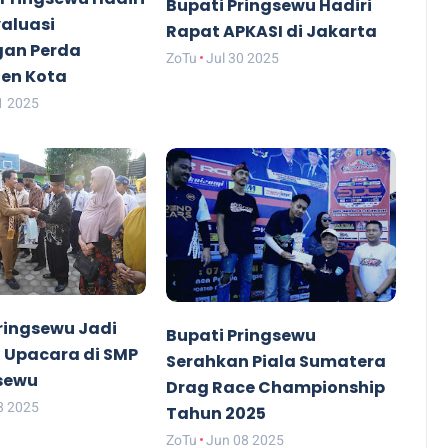
Bupati Pringsewu Hadiri
aluasi
Rapat APKASI di Jakarta
an Perda
ZoTu
Jul 30 2025
en Kota
1 2025
ringsewu Jadi
Bupati Pringsewu
 Upacara di SMP
Serahkan Piala Sumatera
gsewu
Drag Race Championship
8 2025
Tahun 2025
ZoTu
Jun 08 2025