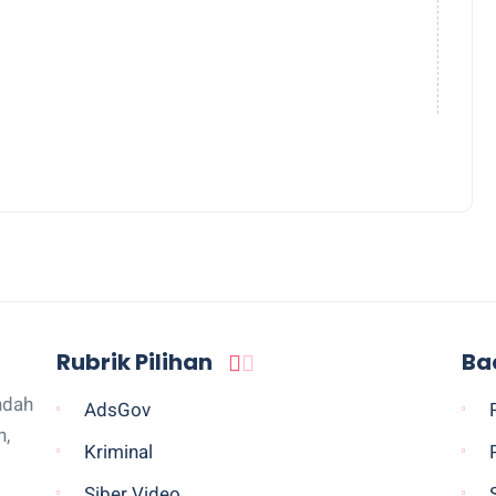
Rubrik Pilihan
Ba
ndah
AdsGov
n,
Kriminal
Siber Video