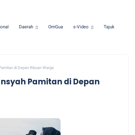
onal
Daerah
OmGua
s-Video
Tajuk
 Pamitan di Depan Ribuan Warga
lansyah Pamitan di Depan