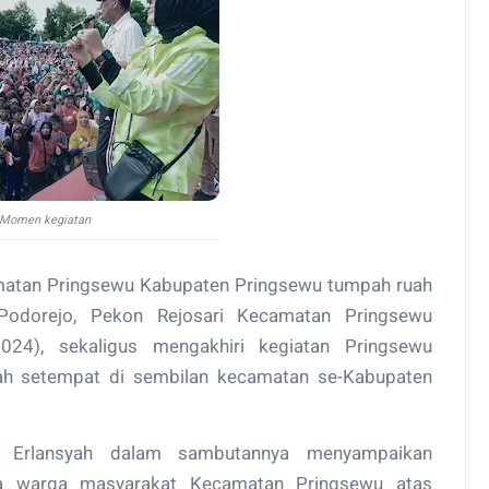
Momen kegiatan
matan Pringsewu Kabupaten Pringsewu tumpah ruah
odorejo, Pekon Rejosari Kecamatan Pringsewu
024), sekaligus mengakhiri kegiatan Pringsewu
ah setempat di sembilan kecamatan se-Kabupaten
i Erlansyah dalam sambutannya menyampaikan
a warga masyarakat Kecamatan Pringsewu atas