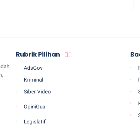
Rubrik Pilihan
Ba
ndah
AdsGov
n,
Kriminal
Siber Video
OpiniGua
Legislatif