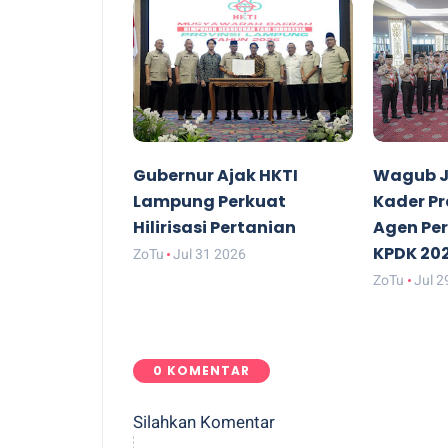
Gubernur Ajak HKTI
Wagub J
Lampung Perkuat
Kader P
Hilirisasi Pertanian
Agen Pe
KPDK 20
ZoTu
Jul 31 2026
ZoTu
Jul 2
0 KOMENTAR
Silahkan Komentar