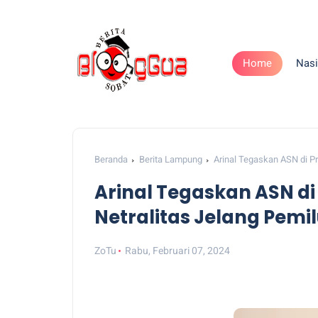
Home
Nasi
Beranda
Berita Lampung
Arinal Tegaskan ASN di P
Arinal Tegaskan ASN d
Netralitas Jelang Pemi
ZoTu
Rabu, Februari 07, 2024