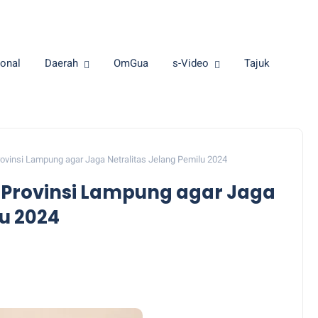
onal
Daerah
OmGua
s-Video
Tajuk
rovinsi Lampung agar Jaga Netralitas Jelang Pemilu 2024
i Provinsi Lampung agar Jaga
lu 2024