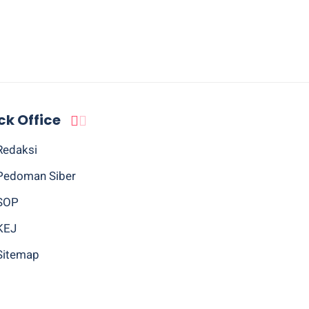
ck Office
Redaksi
Pedoman Siber
SOP
KEJ
Sitemap