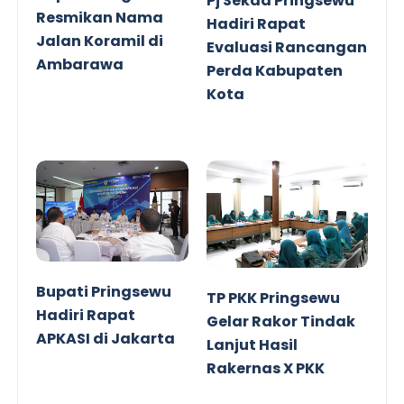
Pj Sekda Pringsewu
Resmikan Nama
Hadiri Rapat
Jalan Koramil di
Evaluasi Rancangan
Ambarawa
Perda Kabupaten
Kota
Bupati Pringsewu
TP PKK Pringsewu
Hadiri Rapat
Gelar Rakor Tindak
APKASI di Jakarta
Lanjut Hasil
Rakernas X PKK