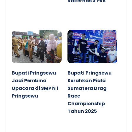
Rakernas X PKK
Bupati Pringsewu
Bupati Pringsewu
Jadi Pembina
Serahkan Piala
Upacara di SMP N 1
Sumatera Drag
Pringsewu
Race
Championship
Tahun 2025