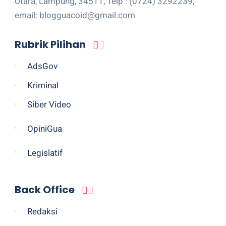
Utara, Lampung, 34511, Telp : (0724) 3292239,
email: blogguacoid@gmail.com
Rubrik Pilihan
AdsGov
Kriminal
Siber Video
OpiniGua
Legislatif
Back Office
Redaksi