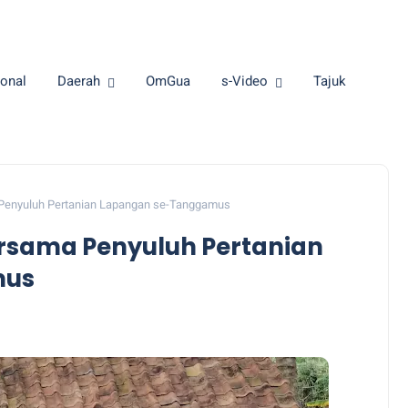
onal
Daerah
OmGua
s-Video
Tajuk
 Penyuluh Pertanian Lapangan se-Tanggamus
ersama Penyuluh Pertanian
mus