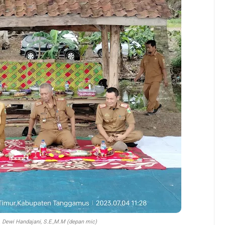
 Dewi Handajani, S.E.,M.M (depan mic)