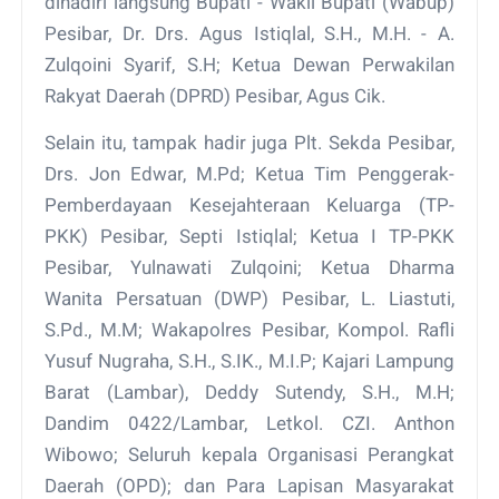
dihadiri langsung Bupati - Wakil Bupati (Wabup)
Pesibar, Dr. Drs. Agus Istiqlal, S.H., M.H. - A.
Zulqoini Syarif, S.H; Ketua Dewan Perwakilan
Rakyat Daerah (DPRD) Pesibar, Agus Cik.
Selain itu, tampak hadir juga Plt. Sekda Pesibar,
Drs. Jon Edwar, M.Pd; Ketua Tim Penggerak-
Pemberdayaan Kesejahteraan Keluarga (TP-
PKK) Pesibar, Septi Istiqlal; Ketua I TP-PKK
Pesibar, Yulnawati Zulqoini; Ketua Dharma
Wanita Persatuan (DWP) Pesibar, L. Liastuti,
S.Pd., M.M; Wakapolres Pesibar, Kompol. Rafli
Yusuf Nugraha, S.H., S.IK., M.I.P; Kajari Lampung
Barat (Lambar), Deddy Sutendy, S.H., M.H;
Dandim 0422/Lambar, Letkol. CZI. Anthon
Wibowo; Seluruh kepala Organisasi Perangkat
Daerah (OPD); dan Para Lapisan Masyarakat