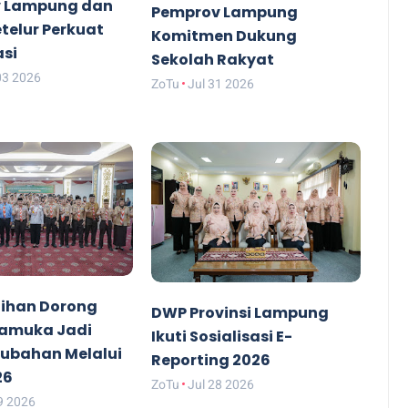
 Lampung dan
Pemprov Lampung
etelur Perkuat
Komitmen Dukung
asi
Sekolah Rakyat
03 2026
ZoTu
Jul 31 2026
ihan Dorong
DWP Provinsi Lampung
ramuka Jadi
Ikuti Sosialisasi E-
rubahan Melalui
Reporting 2026
26
ZoTu
Jul 28 2026
9 2026