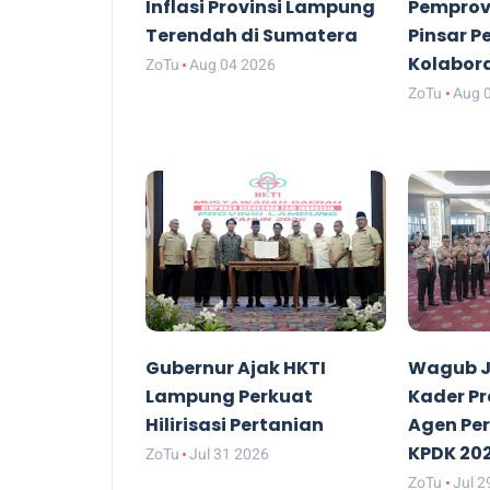
Inflasi Provinsi Lampung
Pemprov
Terendah di Sumatera
Pinsar P
Kolabor
ZoTu
Aug 04 2026
ZoTu
Aug 
Gubernur Ajak HKTI
Wagub J
Lampung Perkuat
Kader P
Hilirisasi Pertanian
Agen Pe
KPDK 20
ZoTu
Jul 31 2026
ZoTu
Jul 2