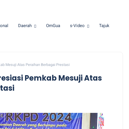
onal
Daerah
OmGua
s-Video
Tajuk
b Mesuji Atas Peraihan Berbagai Prestasi
siasi Pemkab Mesuji Atas
tasi