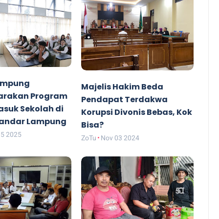
Lampung
Majelis Hakim Beda
arakan Program
Pendapat Terdakwa
suk Sekolah di
Korupsi Divonis Bebas, Kok
Bandar Lampung
Bisa?
15 2025
ZoTu
Nov 03 2024