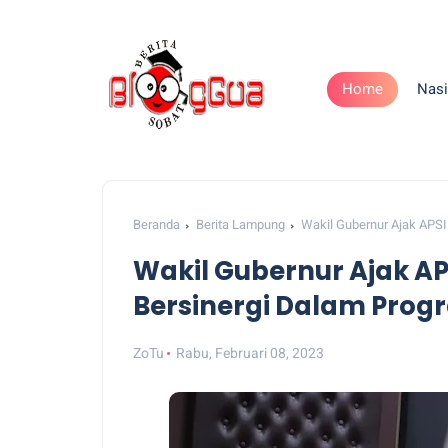
Home
Nasi
Beranda
Berita Lampung
Wakil Gubernur Ajak APSI
Wakil Gubernur Ajak AP
Bersinergi Dalam Prog
ZoTu
Rabu, Februari 08, 2023