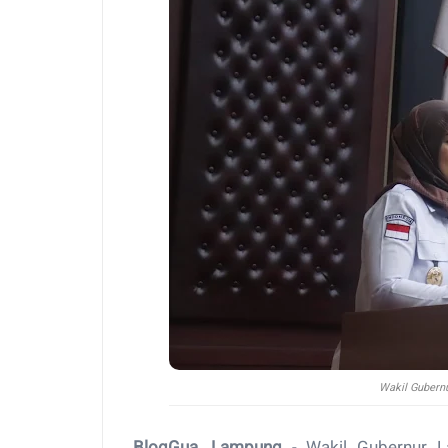
Wakil Gubern
BlogGua, Lampung
- Wakil Gubernur L