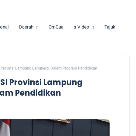
onal
Daerah
OmGua
s-Video
Tajuk
 Provinsi Lampung Bersinergi Dalam Program Pendidikan
SI Provinsi Lampung
ram Pendidikan