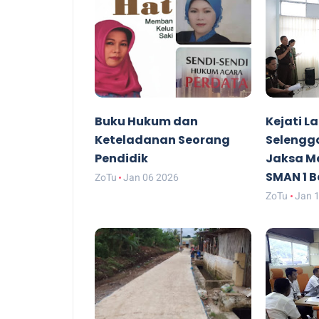
Buku Hukum dan
Kejati 
Keteladanan Seorang
Selengg
Pendidik
Jaksa Ma
SMAN 1 
ZoTu
Jan 06 2026
ZoTu
Jan 