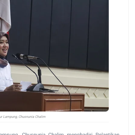
ur Lampung, Chusnunia Chalim
ampung, Chusnunia Chalim menghadiri Pelantikan