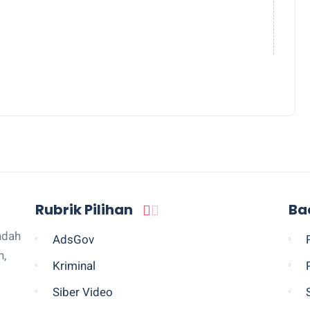
Rubrik Pilihan
Ba
ndah
AdsGov
n,
Kriminal
Siber Video