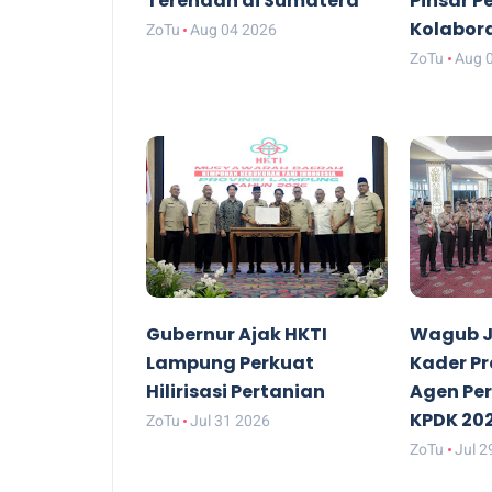
Terendah di Sumatera
Pinsar P
Kolabor
ZoTu
Aug 04 2026
ZoTu
Aug 
Gubernur Ajak HKTI
Wagub J
Lampung Perkuat
Kader P
Hilirisasi Pertanian
Agen Pe
KPDK 20
ZoTu
Jul 31 2026
ZoTu
Jul 2