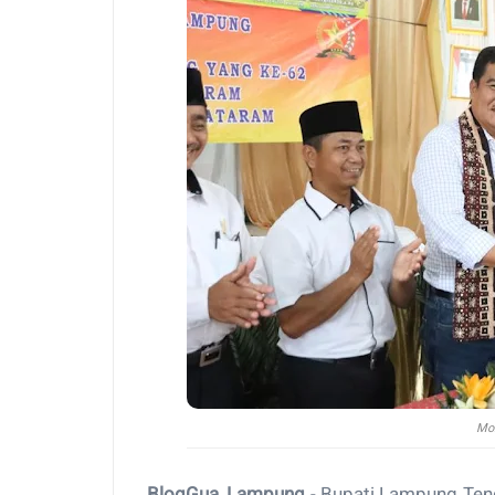
Mo
BlogGua, Lampung
- Bupati Lampung Ten