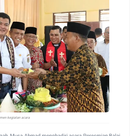
men kegiatan acara
gah, Musa Ahmad menghadiri acara Peresmian Balai