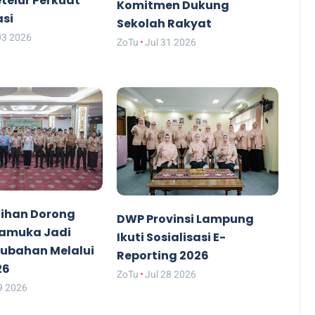
etelur Perkuat
Komitmen Dukung
asi
Sekolah Rakyat
03 2026
ZoTu
Jul 31 2026
ihan Dorong
DWP Provinsi Lampung
ramuka Jadi
Ikuti Sosialisasi E-
rubahan Melalui
Reporting 2026
26
ZoTu
Jul 28 2026
9 2026