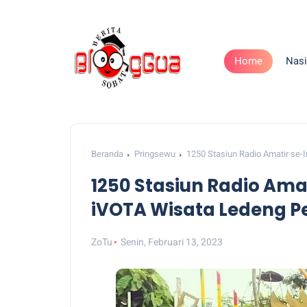
Home
Nasi
Beranda
Pringsewu
1250 Stasiun Radio Amatir se-
1250 Stasiun Radio Amat
iVOTA Wisata Ledeng 
ZoTu
Senin, Februari 13, 2023