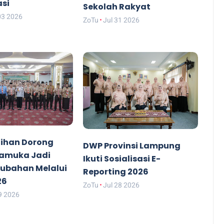
asi
Sekolah Rakyat
03 2026
ZoTu
Jul 31 2026
ihan Dorong
DWP Provinsi Lampung
ramuka Jadi
Ikuti Sosialisasi E-
rubahan Melalui
Reporting 2026
26
ZoTu
Jul 28 2026
9 2026