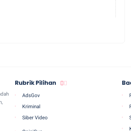
Rubrik Pilihan
Ba
ndah
AdsGov
n,
Kriminal
Siber Video