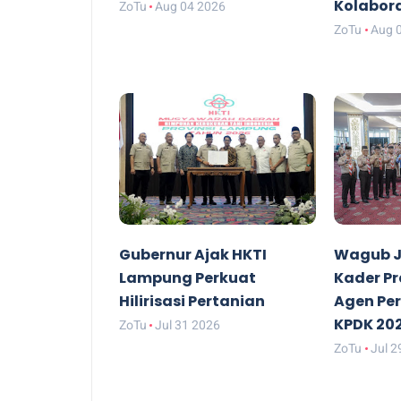
Kolabor
ZoTu
Aug 04 2026
ZoTu
Aug 
Gubernur Ajak HKTI
Wagub J
Lampung Perkuat
Kader P
Hilirisasi Pertanian
Agen Pe
KPDK 20
ZoTu
Jul 31 2026
ZoTu
Jul 2