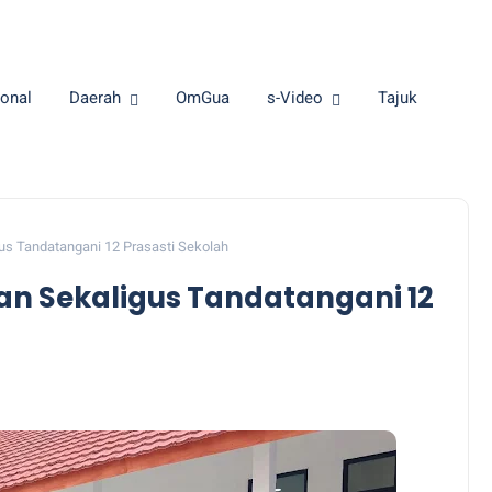
onal
Daerah
OmGua
s-Video
Tajuk
us Tandatangani 12 Prasasti Sekolah
kan Sekaligus Tandatangani 12