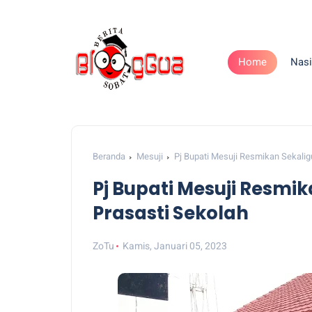
Home
Nasi
Beranda
Mesuji
Pj Bupati Mesuji Resmikan Sekalig
Pj Bupati Mesuji Resmi
Prasasti Sekolah
ZoTu
Kamis, Januari 05, 2023