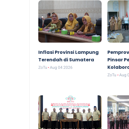
Inflasi Provinsi Lampung
Pemprov
Terendah di Sumatera
Pinsar P
Kolabor
ZoTu
Aug 04 2026
ZoTu
Aug 