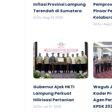
Inflasi Provinsi Lampung
Pemprov
Terendah di Sumatera
Pinsar P
Kolabor
ZoTu
Aug 04 2026
ZoTu
Aug 
Gubernur Ajak HKTI
Wagub J
Lampung Perkuat
Kader P
Hilirisasi Pertanian
Agen Pe
KPDK 20
ZoTu
Jul 31 2026