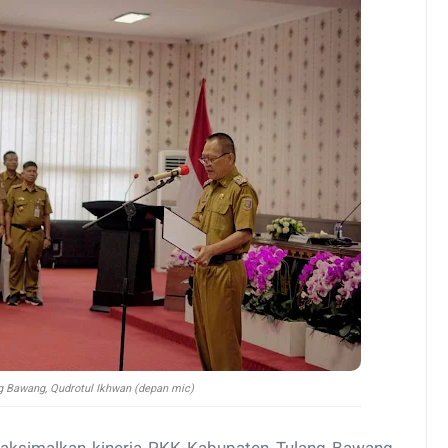
g Bawang, Qudrotul Ikhwan (depan mic)