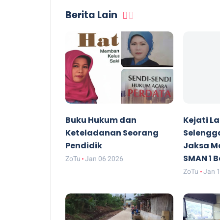
Berita Lain
Buku Hukum dan
Kejati 
Keteladanan Seorang
Selengg
Pendidik
Jaksa Ma
SMAN 1 
ZoTu
Jan 06 2026
ZoTu
Jan 