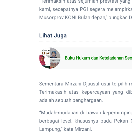
"Terimaksih atas sejumlah prestasi yan
kami, secepatnya PGI segera melampirka
Musorprov KONI Bulan depan," pungkas 
Lihat Juga
Buku Hukum dan Keteladanan Seo
Sementara Mirzani Djausal usai terpili
Terimakasih atas kepercayaan yang d
adalah sebuah penghargaan.
“Mudah-mudahan di bawah kepemimpinan 
berbagai level, khususnya pada Pekan 
Lampung,” kata Mirzani.