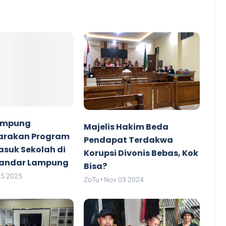
Lampung
Majelis Hakim Beda
arakan Program
Pendapat Terdakwa
suk Sekolah di
Korupsi Divonis Bebas, Kok
Bandar Lampung
Bisa?
15 2025
ZoTu
Nov 03 2024