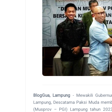
BlogGua, Lampung
- Mewakili Gubernur
Lampung, Descatama Paksi Muda membuk
(Musprov – PGI) Lampung tahun 2023,