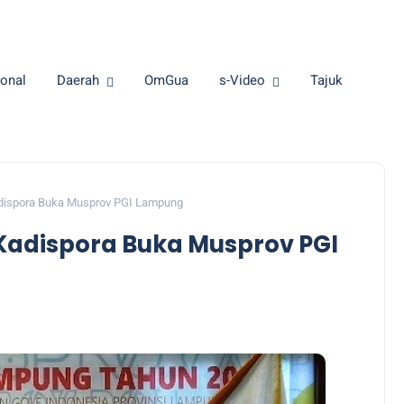
onal
Daerah
OmGua
s-Video
Tajuk
Kadispora Buka Musprov PGI Lampung
 Kadispora Buka Musprov PGI